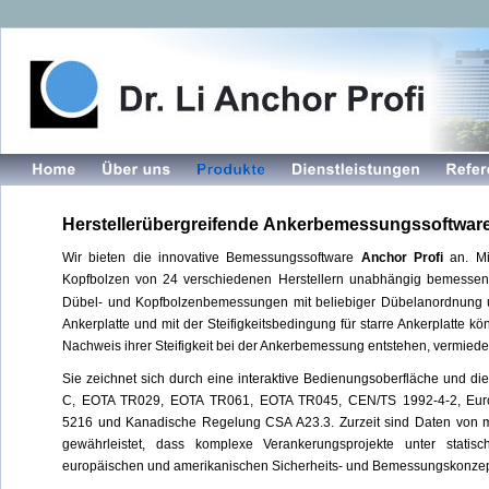
Holen Sie sich Ihre kostenfreie Testversion!
Herstellerübergreifende Ankerbemessungssoftware
Wir bieten die innovative Bemessungssoftware
Anchor Profi
an. Mi
Kopfbolzen von 24 verschiedenen Herstellern unabhängig bemessen, 
Dübel- und Kopfbolzenbemessungen mit beliebiger Dübelanordnung un
Ankerplatte und mit der Steifigkeitsbedingung für starre Ankerplatte 
Nachweis ihrer Steifigkeit bei der Ankerbemessung entstehen, vermied
Sie zeichnet sich durch eine interaktive Bedienungsoberfläche und 
C, EOTA TR029, EOTA TR061, EOTA TR045, CEN/TS 1992-4-2, Euroc
5216 und Kanadische Regelung CSA A23.3. Zurzeit sind Daten von 
gewährleistet, dass komplexe Verankerungsprojekte unter statis
europäischen und amerikanischen Sicherheits- und Bemessungskonzep